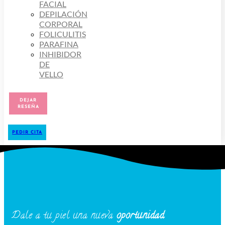
FACIAL
DEPILACIÓN
CORPORAL
FOLICULITIS
PARAFINA
INHIBIDOR
DE
VELLO
DEJAR
RESEÑA
PEDIR CITA
Dale a tu piel una nueva
oportunidad